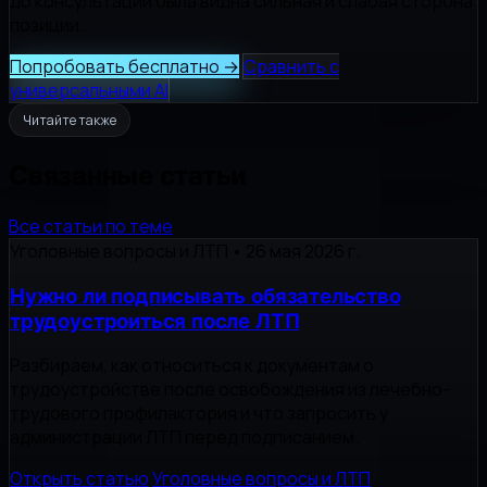
до консультации была видна сильная и слабая сторона
позиции.
Попробовать бесплатно
→
Сравнить с
универсальными AI
Читайте также
Связанные статьи
Все статьи по теме
Уголовные вопросы и ЛТП
•
26 мая 2026 г.
Нужно ли подписывать обязательство
трудоустроиться после ЛТП
Разбираем, как относиться к документам о
трудоустройстве после освобождения из лечебно-
трудового профилактория и что запросить у
администрации ЛТП перед подписанием.
Открыть статью
Уголовные вопросы и ЛТП