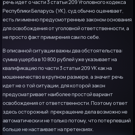
речь идет о части 3 статьи 209 Уголовного кодекса
Республики Беларусь (УК), суд обычно оценивает,
есть ли именно предусмотренные законом основания
для освобождения от уголовной ответственности, а
не просто факт примирения сам по себе.
В описанной ситуации важны два обстоятельства:
сумма ущерба в 10 800 рублей уже указывает на
квалификацию по части 3 статьи 209 УК как на
мошенничество в крупном размере, а значит речь
идет не о той ситуации, для которой закон
предусматривает наиболее простой вариант
освобождения от ответственности. Поэтому ответ
здесь осторожный: прекращение дела возможно не
автоматически и не только потому, что потерпевший
больше не настаивает на претензиях.