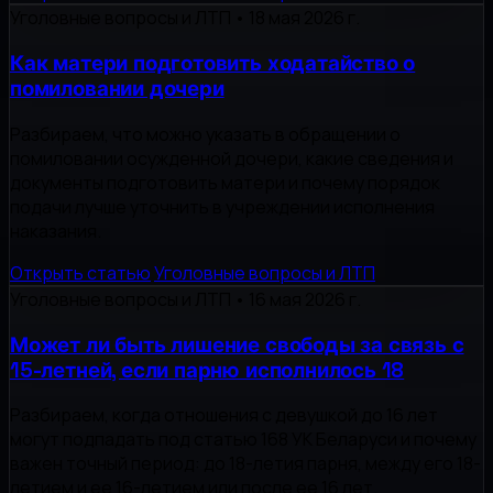
Уголовные вопросы и ЛТП
•
18 мая 2026 г.
Как матери подготовить ходатайство о
помиловании дочери
Разбираем, что можно указать в обращении о
помиловании осужденной дочери, какие сведения и
документы подготовить матери и почему порядок
подачи лучше уточнить в учреждении исполнения
наказания.
Открыть статью
Уголовные вопросы и ЛТП
Уголовные вопросы и ЛТП
•
16 мая 2026 г.
Может ли быть лишение свободы за связь с
15-летней, если парню исполнилось 18
Разбираем, когда отношения с девушкой до 16 лет
могут подпадать под статью 168 УК Беларуси и почему
важен точный период: до 18-летия парня, между его 18-
летием и ее 16-летием или после ее 16 лет.