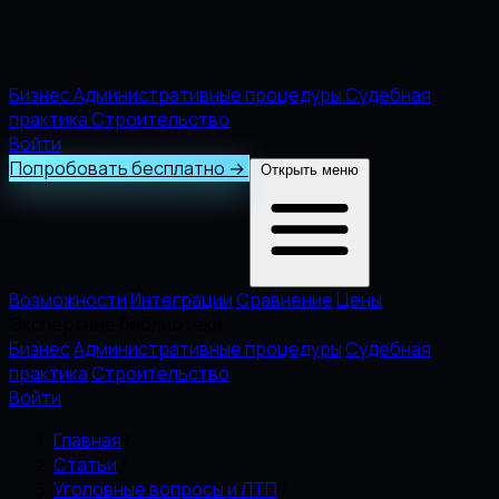
Бизнес
Административные процедуры
Судебная
практика
Строительство
Войти
Попробовать бесплатно
→
Открыть меню
Возможности
Интеграции
Сравнение
Цены
Экспертные библиотеки
Бизнес
Административные процедуры
Судебная
практика
Строительство
Войти
Главная
/
Статьи
/
Уголовные вопросы и ЛТП
/