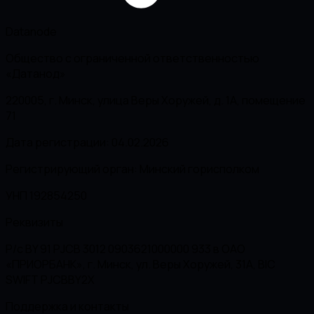
Datanode
Общество с ограниченной ответственностью
«Датанод»
220005, г. Минск, улица Веры Хоружей, д. 1А, помещение
71
Дата регистрации: 04.02.2026
Регистрирующий орган: Минский горисполком
УНП 192854250
Реквизиты
Р/с BY 91 PJCB 3012 0903621000000 933 в ОАО
«ПРИОРБАНК», г. Минск, ул. Веры Хоружей, 31А, BIC
SWIFT PJCBBY2X
Поддержка и контакты