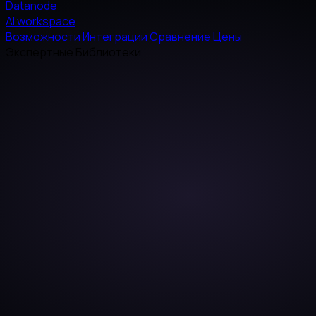
Datanode
AI workspace
Возможности
Интеграции
Сравнение
Цены
Экспертные Библиотеки