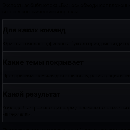
Экспертная библиотека «Бизнес» объединяет вложенные
внешнеэкономическим вопросам.
Для каких команд
Юристы, комплаенс, финансы, бухгалтерия, руководите
Какие темы покрывает
Предпринимательская деятельность, регистрация и ликв
Какой результат
Команда быстрее находит норму, понимает контекст во
материалам.