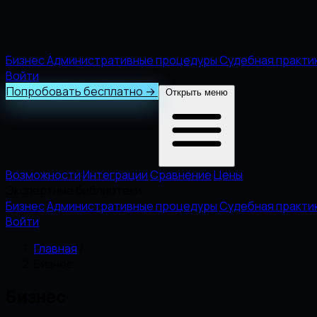
Бизнес
Административные процедуры
Судебная практи
Войти
Попробовать бесплатно
→
Открыть меню
Возможности
Интеграции
Сравнение
Цены
Экспертные библиотеки
Бизнес
Административные процедуры
Судебная практи
Войти
Главная
/
Бизнес
Бизнес