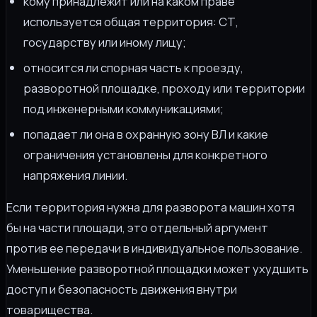
кому принадлежит или на каком праве
используется общая территория: СТ,
государству или иному лицу;
относится ли спорная часть к проезду,
разворотной площадке, проходу или территории
под инженерными коммуникациями;
попадает ли она в охранную зону ВЛ и какие
ограничения установлены для конкретного
напряжения линии.
Если территория нужна для разворота машин хотя
бы на части площади, это отдельный аргумент
против ее передачи в индивидуальное пользование.
Уменьшение разворотной площадки может ухудшить
доступ и безопасность движения внутри
товарищества.