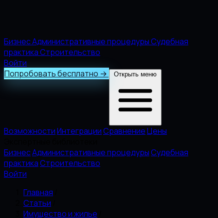
Бизнес
Административные процедуры
Судебная
практика
Строительство
Войти
Попробовать бесплатно
→
Открыть меню
Возможности
Интеграции
Сравнение
Цены
Экспертные библиотеки
Бизнес
Административные процедуры
Судебная
практика
Строительство
Войти
Главная
/
Статьи
/
Имущество и жилье
/