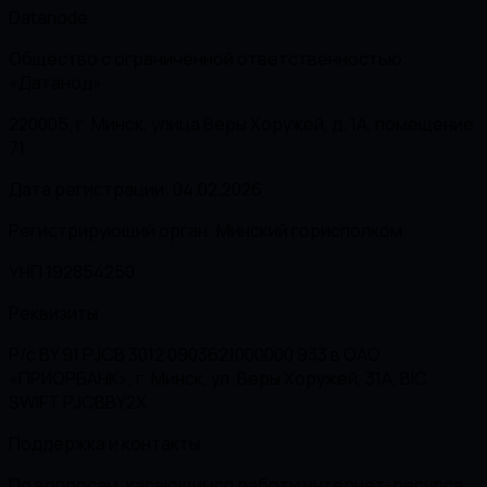
Datanode
Общество с ограниченной ответственностью
«Датанод»
220005, г. Минск, улица Веры Хоружей, д. 1А, помещение
71
Дата регистрации: 04.02.2026
Регистрирующий орган: Минский горисполком
УНП 192854250
Реквизиты
Р/с BY 91 PJCB 3012 0903621000000 933 в ОАО
«ПРИОРБАНК», г. Минск, ул. Веры Хоружей, 31А, BIC
SWIFT PJCBBY2X
Поддержка и контакты
По вопросам, касающимся работы интернет-ресурса