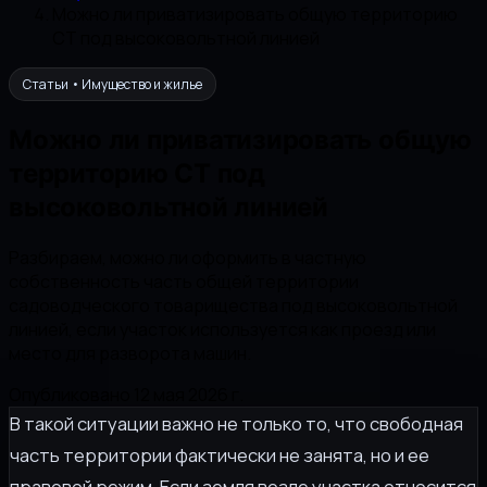
Можно ли приватизировать общую территорию
СТ под высоковольтной линией
Статьи • Имущество и жилье
Можно ли приватизировать общую
территорию СТ под
высоковольтной линией
Разбираем, можно ли оформить в частную
собственность часть общей территории
садоводческого товарищества под высоковольтной
линией, если участок используется как проезд или
место для разворота машин.
Опубликовано 12 мая 2026 г.
В такой ситуации важно не только то, что свободная
часть территории фактически не занята, но и ее
правовой режим. Если земля возле участка относится