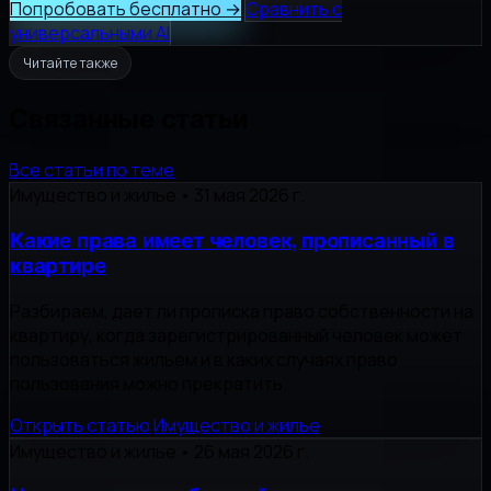
Попробовать бесплатно
→
Сравнить с
универсальными AI
Читайте также
Связанные статьи
Все статьи по теме
Имущество и жилье
•
31 мая 2026 г.
Какие права имеет человек, прописанный в
квартире
Разбираем, дает ли прописка право собственности на
квартиру, когда зарегистрированный человек может
пользоваться жильем и в каких случаях право
пользования можно прекратить.
Открыть статью
Имущество и жилье
Имущество и жилье
•
26 мая 2026 г.