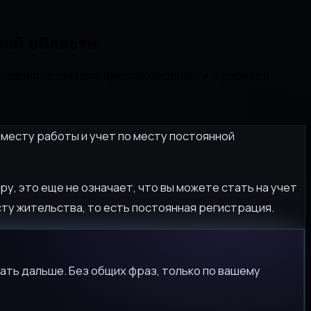
кой области
трация остается в Брестской области, а работа и
о месту работы и учет по месту постоянной
ру, это еще не означает, что вы можете стать на учет
ту жительства, то есть постоянная регистрация.
ать дальше. Без общих фраз, только по вашему