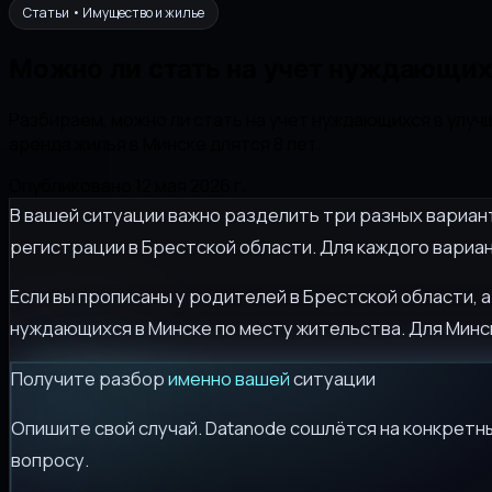
Статьи • Имущество и жилье
Можно ли стать на учет нуждающихс
Разбираем, можно ли стать на учет нуждающихся в улуч
аренда жилья в Минске длятся 8 лет.
Опубликовано 12 мая 2026 г.
В вашей ситуации важно разделить три разных вариант
регистрации в Брестской области. Для каждого вариа
Если вы прописаны у родителей в Брестской области, а
нуждающихся в Минске по месту жительства. Для Минс
Получите разбор
именно вашей
ситуации
Опишите свой случай. Datanode сошлётся на конкретны
вопросу.