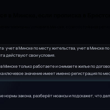
я в Минске, если прописка в Брестс
шении жилищных условий в Минске, если постоянная регис
а: учет в Минске по месту жительства, учет в Минске п
нта действуют свои условия.
 в Минске только работаете и снимаете жилье по догово
ка ключевое значение имеет именно регистрация по мес
е нормы закона, разберёт нюансы и подскажет, что дел