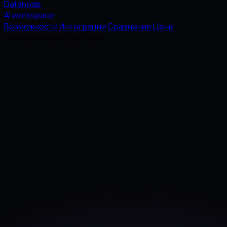
Datanode
AI workspace
Возможности
Интеграции
Сравнение
Цены
Экспертные Библиотеки