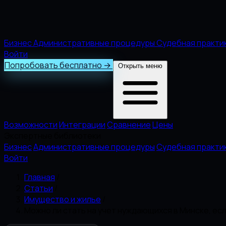
Бизнес
Административные процедуры
Судебная практи
Войти
Попробовать бесплатно
→
Открыть меню
Возможности
Интеграции
Сравнение
Цены
Экспертные библиотеки
Бизнес
Административные процедуры
Судебная практи
Войти
Главная
/
Статьи
/
Имущество и жилье
/
Можно ли стать на учет нуждающихся в Минске, ес