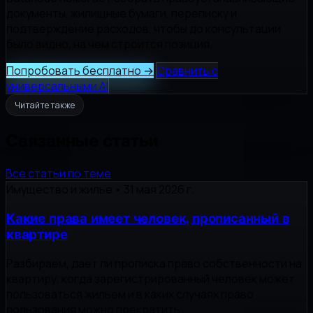
документы, жилищные бумаги, переписку и
подтверждение расходов, чтобы до консультации
было видно, на чем строится позиция.
Попробовать бесплатно
→
Сравнить с
универсальными AI
Читайте также
Связанные статьи
Все статьи по теме
Имущество и жилье
•
31 мая 2026 г.
Какие права имеет человек, прописанный в
квартире
Разбираем, дает ли прописка право собственности на
квартиру, когда зарегистрированный человек может
пользоваться жильем и в каких случаях право
пользования можно прекратить.