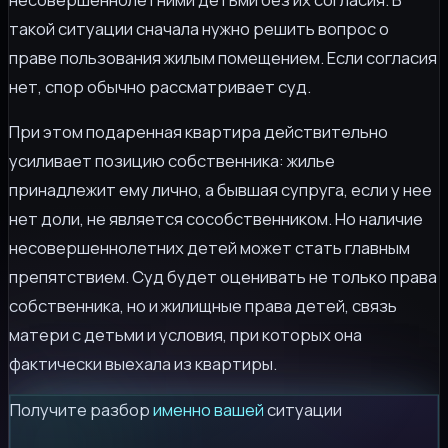
такой ситуации сначала нужно решить вопрос о
праве пользования жилым помещением. Если согласия
нет, спор обычно рассматривает суд.
При этом подаренная квартира действительно
усиливает позицию собственника: жилье
принадлежит ему лично, а бывшая супруга, если у нее
нет доли, не является сособственником. Но наличие
несовершеннолетних детей может стать главным
препятствием. Суд будет оценивать не только права
собственника, но и жилищные права детей, связь
матери с детьми и условия, при которых она
фактически выехала из квартиры.
Получите разбор
именно вашей
ситуации