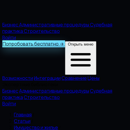
Бизнес
Административные процедуры
Судебная
практика
Строительство
Войти
Попробовать бесплатно
→
Открыть меню
Возможности
Интеграции
Сравнение
Цены
Экспертные библиотеки
Бизнес
Административные процедуры
Судебная
практика
Строительство
Войти
Главная
/
Статьи
/
Имущество и жилье
/