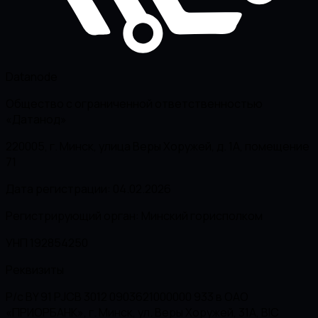
Datanode
Общество с ограниченной ответственностью
«Датанод»
220005, г. Минск, улица Веры Хоружей, д. 1А, помещение
71
Дата регистрации: 04.02.2026
Регистрирующий орган: Минский горисполком
УНП 192854250
Реквизиты
Р/с BY 91 PJCB 3012 0903621000000 933 в ОАО
«ПРИОРБАНК», г. Минск, ул. Веры Хоружей, 31А, BIC