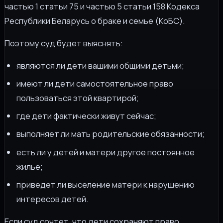
частью 1 статьи 75 и частью 5 статьи 158 Кодекса
Республики Беларусь о браке и семье (КоБС).
Поэтому суд будет выяснять:
являются ли дети вашими общими детьми;
имеют ли дети самостоятельное право
пользоваться этой квартирой;
где дети фактически живут сейчас;
выполняет ли мать родительские обязанности;
есть ли у детей и матери другое постоянное
жилье;
приведет ли выселение матери к нарушению
интересов детей.
Если суд сочтет, что дети сохраняют право