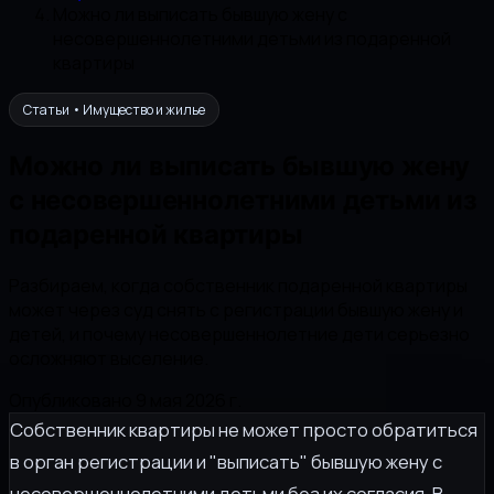
Можно ли выписать бывшую жену с
несовершеннолетними детьми из подаренной
квартиры
Статьи • Имущество и жилье
Можно ли выписать бывшую жену
с несовершеннолетними детьми из
подаренной квартиры
Разбираем, когда собственник подаренной квартиры
может через суд снять с регистрации бывшую жену и
детей, и почему несовершеннолетние дети серьезно
осложняют выселение.
Опубликовано 9 мая 2026 г.
Собственник квартиры не может просто обратиться
в орган регистрации и "выписать" бывшую жену с
несовершеннолетними детьми без их согласия. В