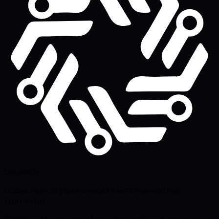
Datanode
Общество с ограниченной ответственностью
«Датанод»