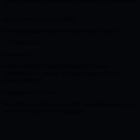
220005, г. Минск, улица Веры Хоружей, д. 1А, помещение
71
Дата регистрации: 04.02.2026
Регистрирующий орган: Минский горисполком
УНП 192854250
Реквизиты
Р/с BY 91 PJCB 3012 0903621000000 933 в ОАО
«ПРИОРБАНК», г. Минск, ул. Веры Хоружей, 31А, BIC
SWIFT PJCBBY2X
Поддержка и контакты
По вопросам, касающимся работы интернет-ресурса
вы можете обратиться по адресу: