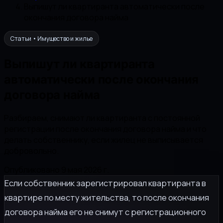
Выпишут ли квартиранта автоматически после
окончания договора найма
Статьи • Имущество и жилье
Выпишут ли квартиранта
автоматически после окончания
договора найма
Разбираем, снимают ли квартиранта с постоянной
регистрации после окончания договора найма и что
делать собственнику, если жилец не выписывается
добровольно.
Опубликовано 9 мая 2026 г.
Если собственник зарегистрировал квартиранта в
квартире по месту жительства, то после окончания
договора найма его не снимут с регистрационного