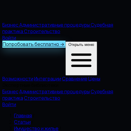
Бизнес
Административные процедуры
Судебная
практика
Строительство
Войти
Попробовать бесплатно
→
Открыть меню
Возможности
Интеграции
Сравнение
Цены
Экспертные библиотеки
Бизнес
Административные процедуры
Судебная
практика
Строительство
Войти
Главная
/
Статьи
/
Имущество и жилье
/