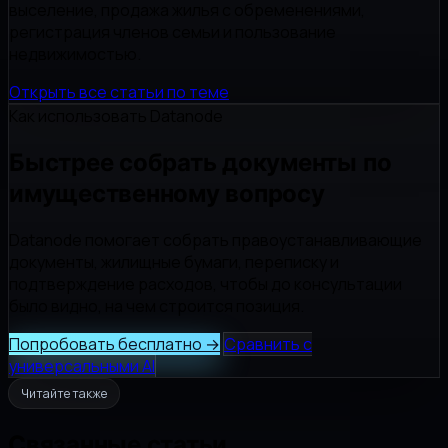
выселение, продажа жилья с обременениями,
регистрация членов семьи и пользование
недвижимостью.
Открыть все статьи по теме
Как использовать Datanode
Быстрее собрать документы по
имущественному вопросу
Datanode помогает собрать правоустанавливающие
документы, жилищные бумаги, переписку и
подтверждение расходов, чтобы до консультации
было видно, на чем строится позиция.
Попробовать бесплатно
→
Сравнить с
универсальными AI
Читайте также
Связанные статьи