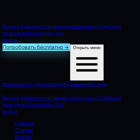
Бизнес
Административные процедуры
Судебная
практика
Строительство
Войти
Попробовать бесплатно
→
Открыть меню
Возможности
Интеграции
Сравнение
Цены
Экспертные библиотеки
Бизнес
Административные процедуры
Судебная
практика
Строительство
Войти
Главная
/
Статьи
/
Бизнес
/