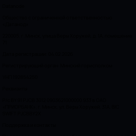
Datanode
Общество с ограниченной ответственностью
«Датанод»
220005, г. Минск, улица Веры Хоружей, д. 1А, помещение
71
Дата регистрации: 04.02.2026
Регистрирующий орган: Минский горисполком
УНП 192854250
Реквизиты
Р/с BY 91 PJCB 3012 0903621000000 933 в ОАО
«ПРИОРБАНК», г. Минск, ул. Веры Хоружей, 31А, BIC
SWIFT PJCBBY2X
Поддержка и контакты