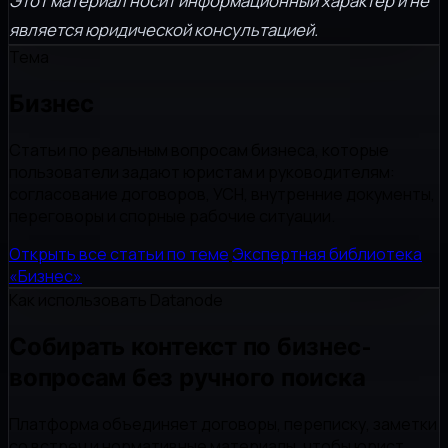
Этот материал носит информационный характер и не
является юридической консультацией.
Тема
Бизнес
Статьи по реальным вопросам бизнеса, которые
пользователи задают юристам и руководителям:
согласование договоров, УСН, внутренние документы,
переговоры и спорные рабочие ситуации.
Открыть все статьи по теме
Экспертная библиотека
«Бизнес»
Как использовать Datanode
Собирать контекст по бизнес-
вопросам без ручного поиска
Платформа объединяет договоры, переписку, заметки
со встреч и нормативные материалы, чтобы юрист