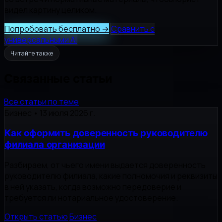
видел картину целиком.
Попробовать бесплатно
→
Сравнить с
универсальными AI
Читайте также
Связанные статьи
Все статьи по теме
Бизнес
•
13 июля 2026 г.
Как оформить доверенность руководителю
филиала организации
Разбираем, от чьего имени выдается доверенность
руководителю филиала, какие полномочия и реквизиты
в ней указать, когда возможно передоверие и
требуется ли нотариальное удостоверение.
Открыть статью
Бизнес