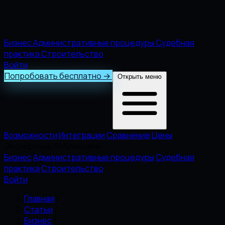
Бизнес
Административные процедуры
Судебная
практика
Строительство
Войти
Попробовать бесплатно
→
Открыть меню
Возможности
Интеграции
Сравнение
Цены
Экспертные библиотеки
Бизнес
Административные процедуры
Судебная
практика
Строительство
Войти
Главная
/
Статьи
/
Бизнес
/