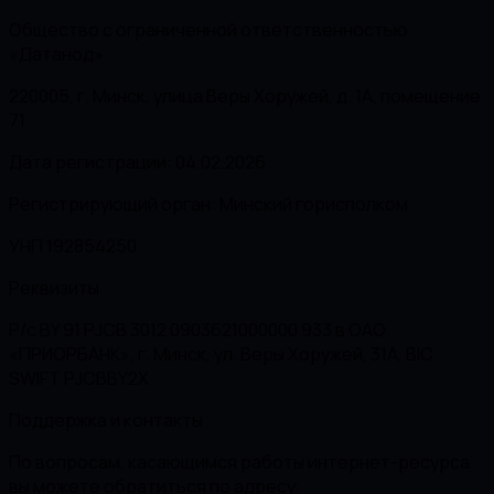
Общество с ограниченной ответственностью
«Датанод»
220005, г. Минск, улица Веры Хоружей, д. 1А, помещение
71
Дата регистрации: 04.02.2026
Регистрирующий орган: Минский горисполком
УНП 192854250
Реквизиты
Р/с BY 91 PJCB 3012 0903621000000 933 в ОАО
«ПРИОРБАНК», г. Минск, ул. Веры Хоружей, 31А, BIC
SWIFT PJCBBY2X
Поддержка и контакты
По вопросам, касающимся работы интернет-ресурса
вы можете обратиться по адресу: