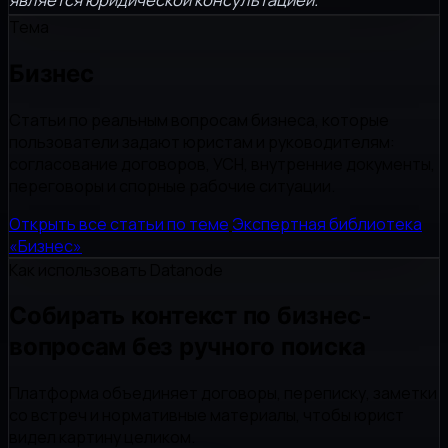
Тема
Бизнес
Статьи по реальным вопросам бизнеса, которые
пользователи задают юристам и руководителям:
согласование договоров, УСН, внутренние документы,
переговоры и спорные рабочие ситуации.
Открыть все статьи по теме
Экспертная библиотека
«Бизнес»
Как использовать Datanode
Собирать контекст по бизнес-
вопросам без ручного поиска
Платформа объединяет договоры, переписку, заметки
со встреч и нормативные материалы, чтобы юрист
видел картину целиком.