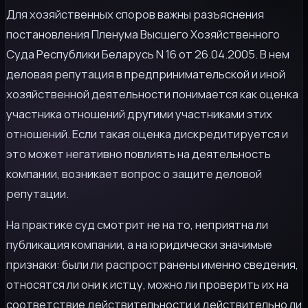
Для хозяйственных споров важны разъяснения
постановления Пленума Высшего Хозяйственного
Суда Республики Беларусь N 16 от 26.04.2005. В нем
деловая репутация в предпринимательской и иной
хозяйственной деятельности понимается как оценка
участника отношений другими участниками этих
отношений. Если такая оценка дискредитируется и
это может негативно повлиять на деятельность
компании, возникает вопрос о защите деловой
репутации.
На практике суд смотрит не на то, неприятна ли
публикация компании, а на юридически значимые
признаки: были ли распространены именно сведения,
относятся ли они к истцу, можно ли проверить их на
соответствие действительности и действительно ли