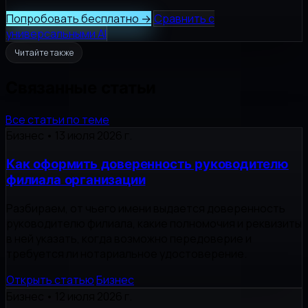
Попробовать бесплатно
→
Сравнить с
универсальными AI
Читайте также
Связанные статьи
Все статьи по теме
Бизнес
•
13 июля 2026 г.
Как оформить доверенность руководителю
филиала организации
Разбираем, от чьего имени выдается доверенность
руководителю филиала, какие полномочия и реквизиты
в ней указать, когда возможно передоверие и
требуется ли нотариальное удостоверение.
Открыть статью
Бизнес
Бизнес
•
12 июля 2026 г.