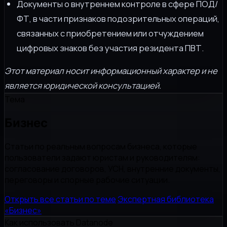
Документы о внутреннем контроле в сфере ПОД/
ФТ, в части признаков подозрительных операций,
связанных с приобретением или отчуждением
цифровых знаков без участия резидента ПВТ.
Этот материал носит информационный характер и не
является юридической консультацией.
Тема
Бизнес
Статьи по реальным вопросам бизнеса, которые
пользователи задают юристам и руководителям:
согласование договоров, УСН, внутренние документы,
переговоры и спорные рабочие ситуации.
Открыть все статьи по теме
Экспертная библиотека
«Бизнес»
Как использовать Datanode