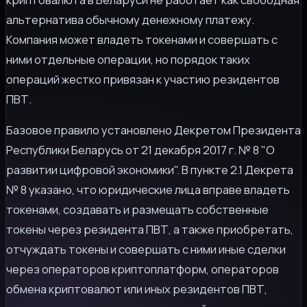
альтернатива обычному денежному платежу.
Компания может владеть токенами и совершать с
ними отдельные операции, но порядок таких
операций жестко привязан к участию резидентов
ПВТ.
Базовое правило установлено Декретом Президента
Республики Беларусь от 21 декабря 2017 г. № 8 "О
развитии цифровой экономики". В пункте 2.1 Декрета
№ 8 указано, что юридические лица вправе владеть
токенами, создавать и размещать собственные
токены через резидента ПВТ, а также приобретать,
отчуждать токены и совершать с ними иные сделки
через операторов криптоплатформ, операторов
обмена криптовалют или иных резидентов ПВТ,