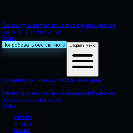
Бизнес
Административные процедуры
Судебная
практика
Строительство
Войти
Попробовать бесплатно
→
Открыть меню
Возможности
Интеграции
Сравнение
Цены
Экспертные библиотеки
Бизнес
Административные процедуры
Судебная
практика
Строительство
Войти
Главная
/
Статьи
/
Бизнес
/