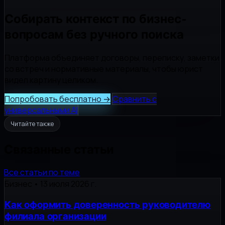
Собирать контекст по бизнес-
вопросам без ручного поиска
Платформа объединяет договоры, переписку, заметки
со встреч и нормативные материалы, чтобы юрист
видел картину целиком.
Попробовать бесплатно
→
Сравнить с
универсальными AI
Читайте также
Связанные статьи
Все статьи по теме
Бизнес
•
13 июля 2026 г.
Как оформить доверенность руководителю
филиала организации