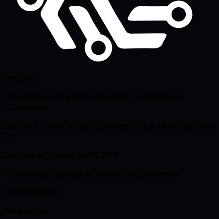
Datanode
Общество с ограниченной ответственностью
«Датанод»
220005, г. Минск, улица Веры Хоружей, д. 1А, помещение
71
Дата регистрации: 04.02.2026
Регистрирующий орган: Минский горисполком
УНП 192854250
Реквизиты