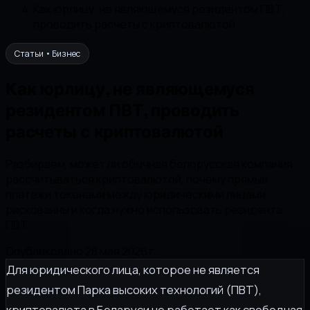
Как юрлицу, не являющемуся резидентом ПВТ,
проводить расчеты с криптовалютой
Статьи • Бизнес
Как юрлицу, не являющемуся
резидентом ПВТ, проводить
расчеты с криптовалютой
Разбираем, может ли обычная белорусская компания
рассчитываться криптовалютой, почему прямые
платежи токенами между юридическими лицами
рискованны и когда нужно использовать резидента
ПВТ.
Опубликовано 28 мая 2026 г.
Для юридического лица, которое не является
резидентом Парка высоких технологий (ПВТ),
криптовалюта в Беларуси не работает как свободная