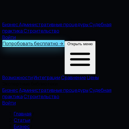
Бизнес
Административные процедуры
Судебная
практика
Строительство
Войти
Попробовать бесплатно
→
Открыть меню
Возможности
Интеграции
Сравнение
Цены
Экспертные библиотеки
Бизнес
Административные процедуры
Судебная
практика
Строительство
Войти
Главная
/
Статьи
/
Бизнес
/