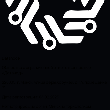
Datanode
Общество с ограниченной ответственностью
«Датанод»
220005, г. Минск, улица Веры Хоружей, д. 1А, помещение
71
Дата регистрации: 04.02.2026
Регистрирующий орган: Минский горисполком