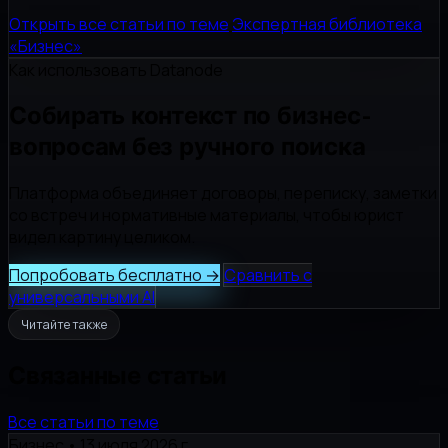
Открыть все статьи по теме
Экспертная библиотека
«Бизнес»
Как использовать Datanode
Собирать контекст по бизнес-
вопросам без ручного поиска
Платформа объединяет договоры, переписку, заметки
со встреч и нормативные материалы, чтобы юрист
видел картину целиком.
Попробовать бесплатно
→
Сравнить с
универсальными AI
Читайте также
Связанные статьи
Все статьи по теме
Бизнес
•
13 июля 2026 г.