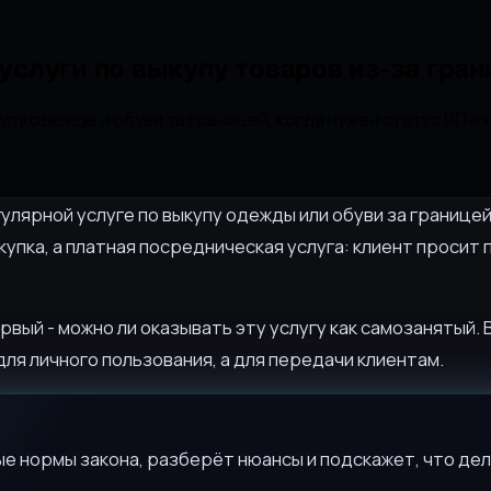
слуги по выкупу товаров из-за гра
упу одежды и обуви за границей, когда нужен статус ИП 
гулярной услуге по выкупу одежды или обуви за границей
окупка, а платная посредническая услуга: клиент просит
рвый - можно ли оказывать эту услугу как самозанятый.
ля личного пользования, а для передачи клиентам.
е нормы закона, разберёт нюансы и подскажет, что дел