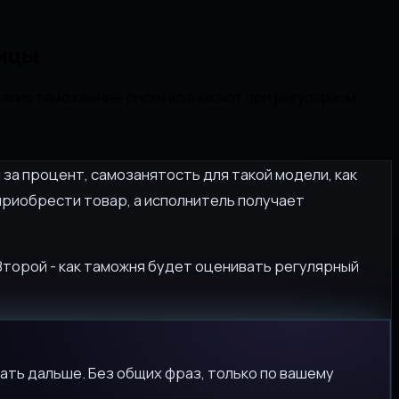
ницы
и какие таможенные риски возникают при регулярном
 за процент, самозанятость для такой модели, как
 приобрести товар, а исполнитель получает
 Второй - как таможня будет оценивать регулярный
ать дальше. Без общих фраз, только по вашему