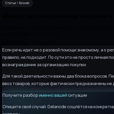
Статьи • Бизнес
Можно ли самозанятому оказывать у
Разбираем, подходит ли самозанятость для услуг по вык
ввозе товаров для клиентов.
Опубликовано 18 мая 2026 г.
Если речь идет не о разовой помощи знакомому, а о ре
правило, не подходит. По сути это не просто личная п
вознаграждение за организацию покупки.
Для такой деятельности важны два блока вопросов. Пе
ввоз товаров, которые фактически предназначены не д
Получите разбор
именно вашей
ситуации
Опишите свой случай. Datanode сошлётся на конкретны
вопросу.