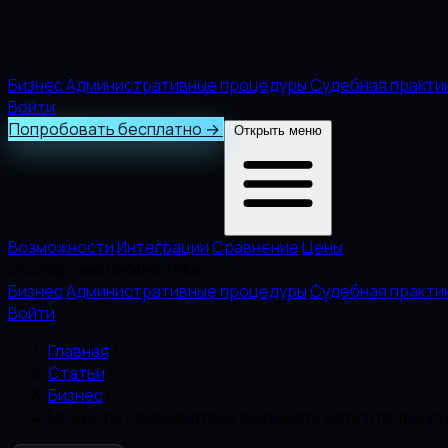
Бизнес
Административные процедуры
Судебная практи
Войти
Попробовать бесплатно
→
Открыть меню
Возможности
Интеграции
Сравнение
Цены
Экспертные библиотеки
Бизнес
Административные процедуры
Судебная практи
Войти
Главная
/
Статьи
/
Бизнес
/
Можно ли самозанятому оказывать услуги по выкупу