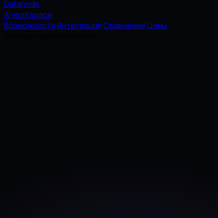
Datanode
AI workspace
Возможности
Интеграции
Сравнение
Цены
Экспертные Библиотеки