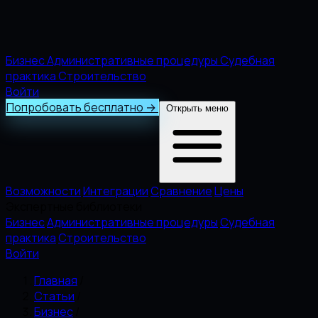
Бизнес
Административные процедуры
Судебная
практика
Строительство
Войти
Попробовать бесплатно
→
Открыть меню
Возможности
Интеграции
Сравнение
Цены
Экспертные библиотеки
Бизнес
Административные процедуры
Судебная
практика
Строительство
Войти
Главная
/
Статьи
/
Бизнес
/