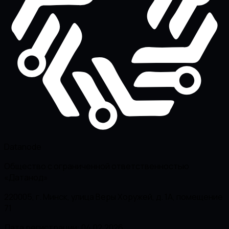
Datanode
Общество с ограниченной ответственностью
«Датанод»
220005, г. Минск, улица Веры Хоружей, д. 1А, помещение
71
Дата регистрации: 04.02.2026