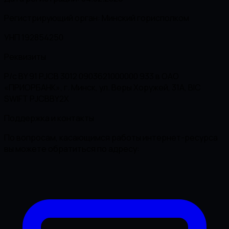
Регистрирующий орган: Минский горисполком
УНП 192854250
Реквизиты
Р/с BY 91 PJCB 3012 0903621000000 933 в ОАО
«ПРИОРБАНК», г. Минск, ул. Веры Хоружей, 31А, BIC
SWIFT PJCBBY2X
Поддержка и контакты
По вопросам, касающимся работы интернет-ресурса
вы можете обратиться по адресу: