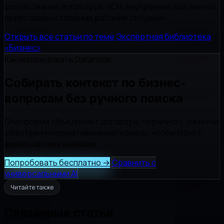
согласование договоров, УСН, внутренние документы,
переговоры и спорные рабочие ситуации.
Открыть все статьи по теме
Экспертная библиотека
«Бизнес»
Как использовать Datanode
Собирать контекст по бизнес-
вопросам без ручного поиска
Платформа объединяет договоры, переписку, заметки
со встреч и нормативные материалы, чтобы юрист
видел картину целиком.
Попробовать бесплатно
→
Сравнить с
универсальными AI
Читайте также
Связанные статьи