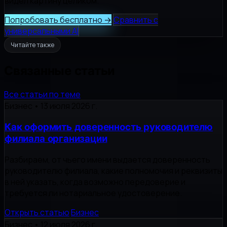
видел картину целиком.
Попробовать бесплатно
→
Сравнить с
универсальными AI
Читайте также
Связанные статьи
Все статьи по теме
Бизнес
•
13 июля 2026 г.
Как оформить доверенность руководителю
филиала организации
Разбираем, от чьего имени выдается доверенность
руководителю филиала, какие полномочия и реквизиты
в ней указать, когда возможно передоверие и
требуется ли нотариальное удостоверение.
Открыть статью
Бизнес
Бизнес
•
12 июля 2026 г.