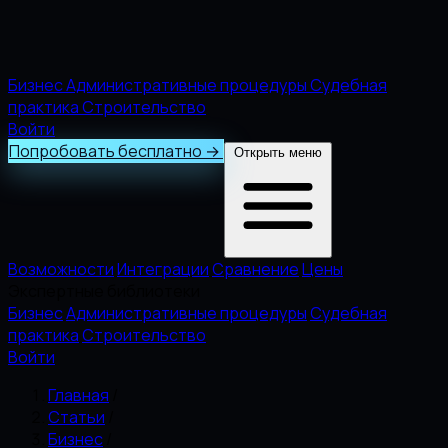
Бизнес
Административные процедуры
Судебная
практика
Строительство
Войти
Попробовать бесплатно
→
Открыть меню
Возможности
Интеграции
Сравнение
Цены
Экспертные библиотеки
Бизнес
Административные процедуры
Судебная
практика
Строительство
Войти
Главная
/
Статьи
/
Бизнес
/