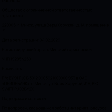
Datanode
Общество с ограниченной ответственностью
«Датанод»
220005, г. Минск, улица Веры Хоружей, д. 1А, помещение
71
Дата регистрации: 04.02.2026
Регистрирующий орган: Минский горисполком
УНП 192854250
Реквизиты
Р/с BY 91 PJCB 3012 0903621000000 933 в ОАО
«ПРИОРБАНК», г. Минск, ул. Веры Хоружей, 31А, BIC
SWIFT PJCBBY2X
Поддержка и контакты
По вопросам, касающимся работы интернет-ресурса