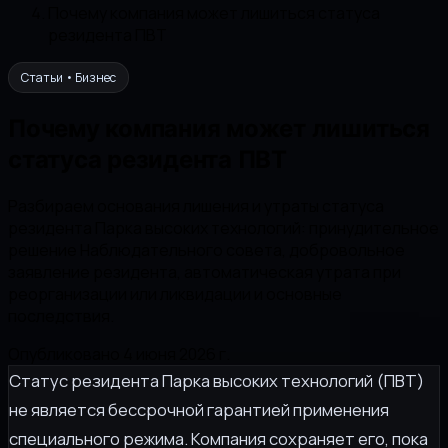
Почему компания может лишиться статуса
резидента ПВТ
Статьи • Бизнес
Почему компания может лишиться
статуса резидента ПВТ
Разбираем основания лишения и утраты статуса
резидента Парка высоких технологий: принудительное
решение Наблюдательного совета, добровольное
заявление резидента, автоматическая утрата при
реорганизации или ликвидации и основные
последствия.
Опубликовано 4 июня 2026 г.
Статус резидента Парка высоких технологий (ПВТ)
не является бессрочной гарантией применения
специального режима. Компания сохраняет его, пока