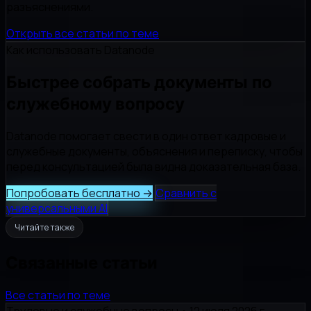
разъяснениями.
Открыть все статьи по теме
Как использовать Datanode
Быстрее собрать документы по
служебному вопросу
Datanode помогает свести в один ответ кадровые и
служебные документы, объяснения и переписку, чтобы
перед консультацией была видна доказательная база.
Попробовать бесплатно
→
Сравнить с
универсальными AI
Читайте также
Связанные статьи
Все статьи по теме