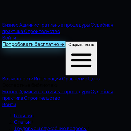
Бизнес
Административные процедуры
Судебная
практика
Строительство
Войти
Попробовать бесплатно
→
Открыть меню
Возможности
Интеграции
Сравнение
Цены
Экспертные библиотеки
Бизнес
Административные процедуры
Судебная
практика
Строительство
Войти
Главная
/
Статьи
/
Трудовые и служебные вопросы
/