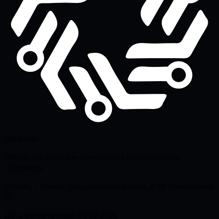
Datanode
Общество с ограниченной ответственностью
«Датанод»
220005, г. Минск, улица Веры Хоружей, д. 1А, помещение
71
Дата регистрации: 04.02.2026