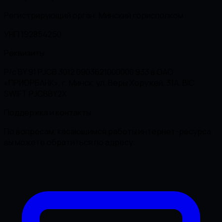
Регистрирующий орган: Минский горисполком
УНП 192854250
Реквизиты
Р/с BY 91 PJCB 3012 0903621000000 933 в ОАО
«ПРИОРБАНК», г. Минск, ул. Веры Хоружей, 31А, BIC
SWIFT PJCBBY2X
Поддержка и контакты
По вопросам, касающимся работы интернет-ресурса
вы можете обратиться по адресу: