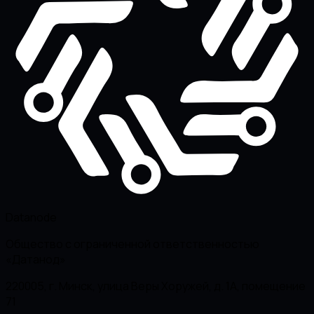
Datanode
Общество с ограниченной ответственностью
«Датанод»
220005, г. Минск, улица Веры Хоружей, д. 1А, помещение
71