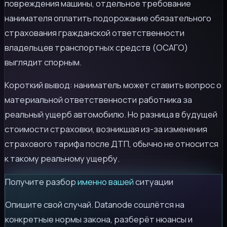
повреждения машины, отдельное требование
нанимателя оплатить подорожание обязательного
страхования гражданской ответственности
владельцев транспортных средств (ОСАГО)
выглядит спорным.
Короткий вывод: наниматель может ставить вопрос о
материальной ответственности работника за
реальный ущерб автомобилю. Но разница в будущей
стоимости страховки, возникшая из-за изменения
страхового тарифа после ДТП, обычно не относится
к такому реальному ущербу.
Получите разбор
именно вашей
ситуации
Опишите свой случай. Datanode сошлётся на
конкретные нормы закона, разберёт нюансы и