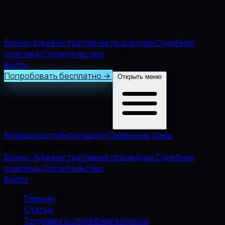
Бизнес
Административные процедуры
Судебная
практика
Строительство
Войти
Попробовать бесплатно
→
Открыть меню
Возможности
Интеграции
Сравнение
Цены
Экспертные библиотеки
Бизнес
Административные процедуры
Судебная
практика
Строительство
Войти
Главная
/
Статьи
/
Трудовые и служебные вопросы
/