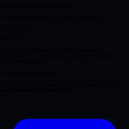
Дата регистрации: 04.02.2026
Регистрирующий орган: Минский горисполком
УНП 192854250
Реквизиты
Р/с BY 91 PJCB 3012 0903621000000 933 в ОАО
«ПРИОРБАНК», г. Минск, ул. Веры Хоружей, 31А, BIC
SWIFT PJCBBY2X
Поддержка и контакты
По вопросам, касающимся работы интернет-ресурса
вы можете обратиться по адресу: