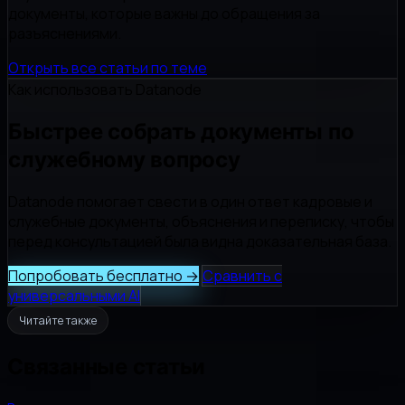
документы, которые важны до обращения за
разъяснениями.
Открыть все статьи по теме
Как использовать Datanode
Быстрее собрать документы по
служебному вопросу
Datanode помогает свести в один ответ кадровые и
служебные документы, объяснения и переписку, чтобы
перед консультацией была видна доказательная база.
Попробовать бесплатно
→
Сравнить с
универсальными AI
Читайте также
Связанные статьи