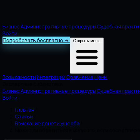
Бизнес
Административные процедуры
Судебная практи
Войти
Попробовать бесплатно
→
Открыть меню
Возможности
Интеграции
Сравнение
Цены
Экспертные библиотеки
Бизнес
Административные процедуры
Судебная практи
Войти
Главная
/
Статьи
/
Взыскание денег и ущерба
/
Можно ли обратиться в милицию, если сосед повр