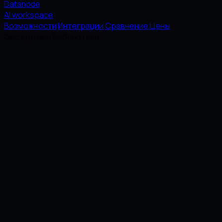
Datanode
AI workspace
Возможности
Интеграции
Сравнение
Цены
Экспертные Библиотеки