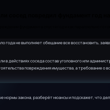
ли сосед повредил фундамент год н
вреждении фундамента спустя год и как параллельно гот
ло года не выполняет обещание все восстановить, заяв
 ли в действиях соседа состав уголовного или админис
тоятельства повреждения имущества, а требование о 
е нормы закона, разберёт нюансы и подскажет, что дел