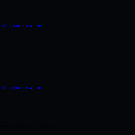
ка
Строительство
ка
Строительство
едил фундамент год назад