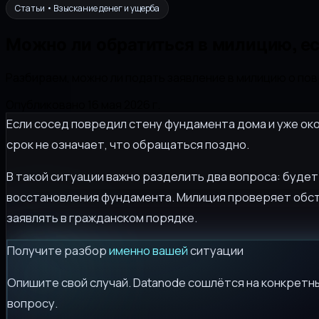
Статьи • Взыскание денег и ущерба
Можно ли обратиться в милицию, ес
Разбираем, можно ли подать заявление в милицию о по
Опубликовано 16 мая 2026 г.
Если сосед повредил стену фундамента дома и уже око
срок не означает, что обращаться поздно.
В такой ситуации важно разделить два вопроса: будет
восстановления фундамента. Милиция проверяет обс
заявлять в гражданском порядке.
Получите разбор
именно вашей
ситуации
Опишите свой случай. Datanode сошлётся на конкретны
вопросу.