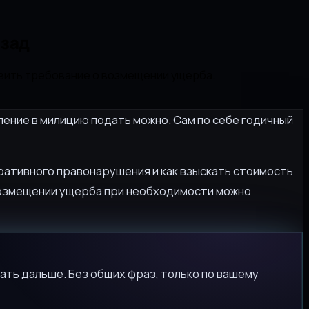
азад
овить требование о возмещении ущерба.
ление в милицию подать можно. Сам по себе годичный
тративного правонарушения и как взыскать стоимость
возмещении ущерба при необходимости можно
ать дальше. Без общих фраз, только по вашему