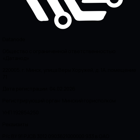
Datanode
Общество с ограниченной ответственностью
«Датанод»
220005, г. Минск, улица Веры Хоружей, д. 1А, помещение
71
Дата регистрации: 04.02.2026
Регистрирующий орган: Минский горисполком
УНП 192854250
Реквизиты
Р/с BY 91 PJCB 3012 0903621000000 933 в ОАО