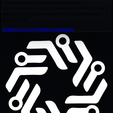
1/2 доли частного дома обязан оплачивать
пропорционально доле, а какие начисления по воде и
вывозу мусора должны зависеть от проживания и
регистрации.
Открыть статью
Имущество и жилье