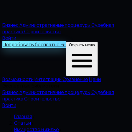
Бизнес
Административные процедуры
Судебная
практика
Строительство
Войти
Попробовать бесплатно
→
Открыть меню
Возможности
Интеграции
Сравнение
Цены
Экспертные библиотеки
Бизнес
Административные процедуры
Судебная
практика
Строительство
Войти
Главная
/
Статьи
/
Имущество и жилье
/