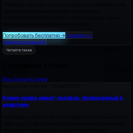
Datanode помогает собрать правоустанавливающие
документы, жилищные бумаги, переписку и
подтверждение расходов, чтобы до консультации
было видно, на чем строится позиция.
Попробовать бесплатно
→
Сравнить с
универсальными AI
Читайте также
Связанные статьи
Все статьи по теме
Имущество и жилье
•
31 мая 2026 г.
Какие права имеет человек, прописанный в
квартире
Разбираем, дает ли прописка право собственности на
квартиру, когда зарегистрированный человек может
пользоваться жильем и в каких случаях право