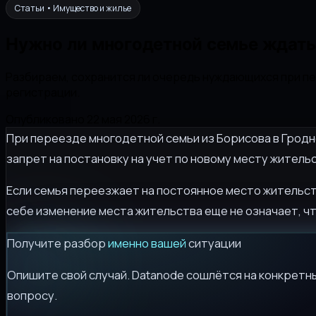
Статьи • Имущество и жилье
Нужно ли многодетной семье ждать 
Разбираем, сохранится ли очередь нуждающихся при пер
регистрации.
Опубликовано 22 мая 2026 г.
При переезде многодетной семьи из Борисова в Гродн
запрет на постановку на учет по новому месту житель
Если семья переезжает на постоянное место жительств
себе изменение места жительства еще не означает, чт
Получите разбор
именно вашей
ситуации
Опишите свой случай. Datanode сошлётся на конкретны
вопросу.