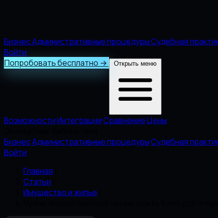
Бизнес
Административные процедуры
Судебная практи
Войти
Попробовать бесплатно
→
Открыть меню
Возможности
Интеграции
Сравнение
Цены
Экспертные библиотеки
Бизнес
Административные процедуры
Судебная практи
Войти
Главная
/
Статьи
/
Имущество и жилье
/
Нужно ли многодетной семье ждать 5 лет для очер