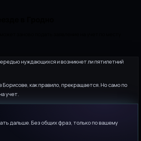
еезде в Гродно
может заново подать заявление на учет по месту
очередью нуждающихся и возникнет ли пятилетний
 Борисове, как правило, прекращается. Но само по
на учет.
ать дальше. Без общих фраз, только по вашему