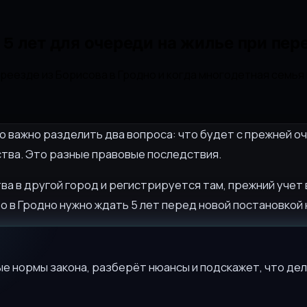
5 лет для очереди на жилье при пер
еезде из Борисова в Гродно и когда многодетная семья 
о важно разделить два вопроса: что будет с прежней 
ства. Это разные правовые последствия.
а в другой город и регистрируется там, прежний учет в
о в Гродно нужно ждать 5 лет перед новой постановкой 
е нормы закона, разберёт нюансы и подскажет, что дел