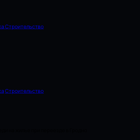
ка
Строительство
ка
Строительство
еди на жилье при переезде в Гродно