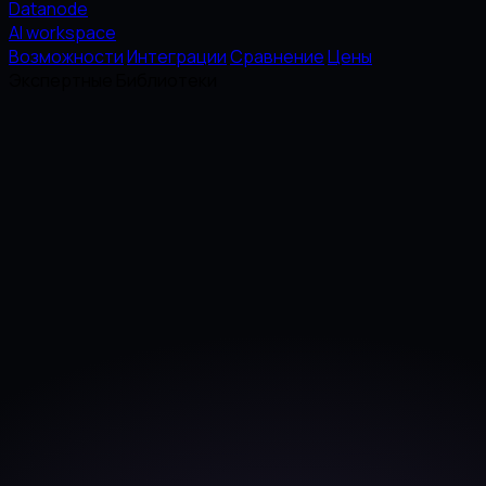
Datanode
AI workspace
Возможности
Интеграции
Сравнение
Цены
Экспертные Библиотеки