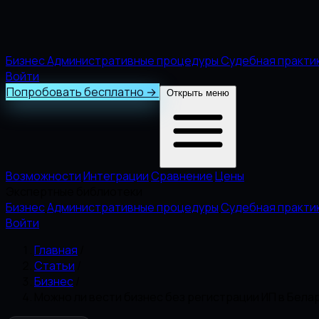
Бизнес
Административные процедуры
Судебная практи
Войти
Попробовать бесплатно
→
Открыть меню
Возможности
Интеграции
Сравнение
Цены
Экспертные библиотеки
Бизнес
Административные процедуры
Судебная практи
Войти
Главная
/
Статьи
/
Бизнес
/
Можно ли вести бизнес без регистрации ИП в Бела