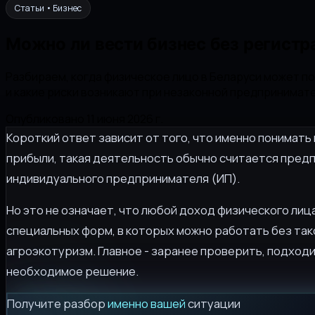
Статьи • Бизнес
Можно ли вести бизнес без регистр
Разбираем, когда физическое лицо в Беларуси может п
и какие риски возникают при незаконной предпринимат
Опубликовано 11 июня 2026 г.
Короткий ответ зависит от того, что именно понимать
прибыли, такая деятельность обычно считается предп
индивидуального предпринимателя (ИП).
Но это не означает, что любой доход физического л
специальных форм, в которых можно работать без та
агроэкотуризм. Главное - заранее проверить, подход
необходимое решение.
Получите разбор
именно вашей
ситуации