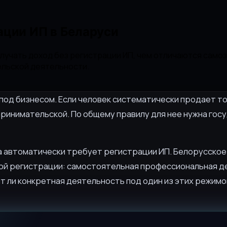
ации ИП в Беларуси
олучать доход без регистрации ИП, чем отличаются само
ельской деятельности.
 под бизнесом. Если человек систематически продает т
ринимательской. По общему правилу для нее нужна гос
ица автоматически требует регистрации ИП. Белорусск
кой регистрации: самостоятельная профессиональная д
ит ли конкретная деятельность под один из этих режим