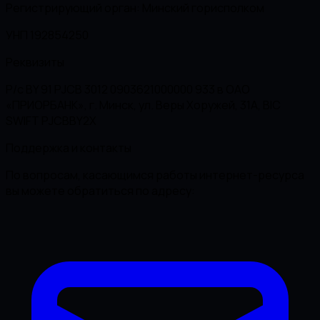
Регистрирующий орган: Минский горисполком
УНП 192854250
Реквизиты
Р/с BY 91 PJCB 3012 0903621000000 933 в ОАО
«ПРИОРБАНК», г. Минск, ул. Веры Хоружей, 31А, BIC
SWIFT PJCBBY2X
Поддержка и контакты
По вопросам, касающимся работы интернет-ресурса
вы можете обратиться по адресу: