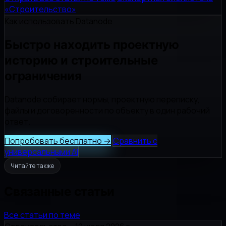
«Строительство»
Как использовать Datanode
Быстро находить проектную
историю и строительные
ограничения
Datanode собирает нормы, проектную переписку,
файлы и договоренности по объекту в один рабочий
ответ.
Попробовать бесплатно
→
Сравнить с
универсальными AI
Читайте также
Связанные статьи
Все статьи по теме