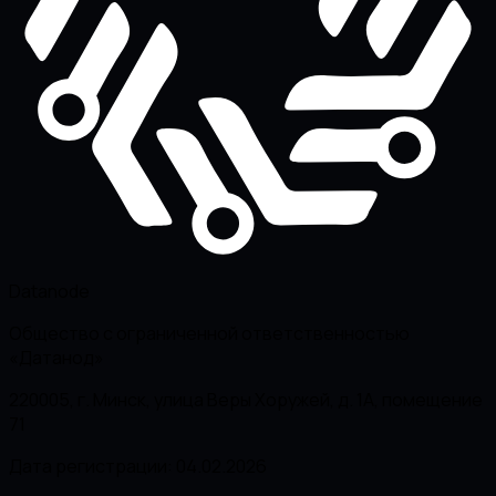
Datanode
Общество с ограниченной ответственностью
«Датанод»
220005, г. Минск, улица Веры Хоружей, д. 1А, помещение
71
Дата регистрации: 04.02.2026