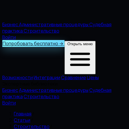
Бизнес
Административные процедуры
Судебная
практика
Строительство
Войти
Попробовать бесплатно
→
Открыть меню
Возможности
Интеграции
Сравнение
Цены
Экспертные библиотеки
Бизнес
Административные процедуры
Судебная
практика
Строительство
Войти
Главная
/
Статьи
/
Строительство
/