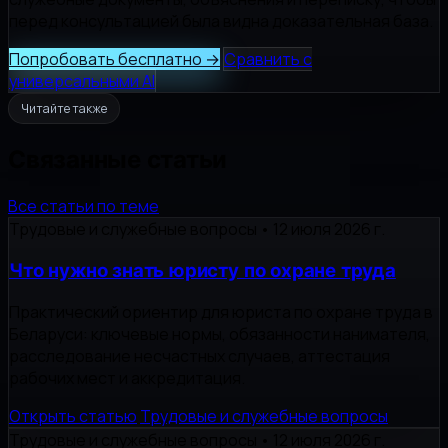
перед консультацией была видна доказательная база.
Попробовать бесплатно
→
Сравнить с
универсальными AI
Читайте также
Связанные статьи
Все статьи по теме
Трудовые и служебные вопросы
•
12 июля 2026 г.
Что нужно знать юристу по охране труда
Практический ориентир для юриста по охране труда в
Беларуси: ключевые нормы, обязанности нанимателя,
расследование несчастных случаев, аттестация
рабочих мест и аккредитация.
Открыть статью
Трудовые и служебные вопросы
Трудовые и служебные вопросы
•
12 июля 2026 г.