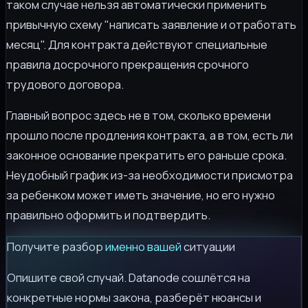
таком случае нельзя автоматически применить
привычную схему "написать заявление и отработать
месяц". Для контракта действуют специальные
правила досрочного прекращения срочного
трудового договора.
Главный вопрос здесь не в том, сколько времени
прошло после продления контракта, а в том, есть ли
законное основание прекратить его раньше срока.
Неудобный график из-за необходимости присмотра
за ребенком может иметь значение, но его нужно
правильно оформить и подтвердить.
Получите разбор
именно вашей
ситуации
Опишите свой случай. Datanode сошлётся на
конкретные нормы закона, разберёт нюансы и