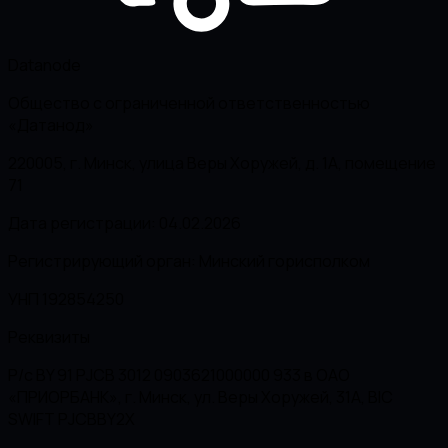
Datanode
Общество с ограниченной ответственностью
«Датанод»
220005, г. Минск, улица Веры Хоружей, д. 1А, помещение
71
Дата регистрации: 04.02.2026
Регистрирующий орган: Минский горисполком
УНП 192854250
Реквизиты
Р/с BY 91 PJCB 3012 0903621000000 933 в ОАО
«ПРИОРБАНК», г. Минск, ул. Веры Хоружей, 31А, BIC
SWIFT PJCBBY2X