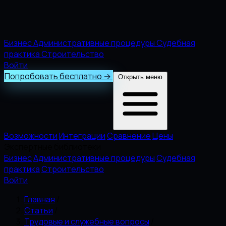
Бизнес
Административные процедуры
Судебная
практика
Строительство
Войти
Попробовать бесплатно
→
Открыть меню
Возможности
Интеграции
Сравнение
Цены
Экспертные библиотеки
Бизнес
Административные процедуры
Судебная
практика
Строительство
Войти
Главная
/
Статьи
/
Трудовые и служебные вопросы
/