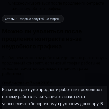
Можно ли уволиться после продления контракта
из-за неудобного графика
Статьи • Трудовые и служебные вопросы
Можно ли уволиться после
продления контракта из-за
неудобного графика
Разбираем, можно ли работнику досрочно расторгнуть
продленный контракт, если новый график работы не
подходит из-за необходимости присмотра за
ребенком.
Опубликовано 7 мая 2026 г.
Если контракт уже продлен и работник продолжает
по нему работать, ситуация отличается от
увольнения по бессрочному трудовому договору. В