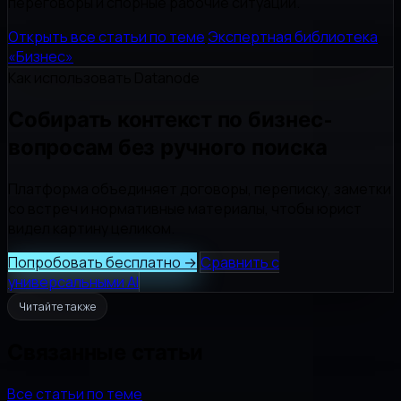
переговоры и спорные рабочие ситуации.
Открыть все статьи по теме
Экспертная библиотека
«Бизнес»
Как использовать Datanode
Собирать контекст по бизнес-
вопросам без ручного поиска
Платформа объединяет договоры, переписку, заметки
со встреч и нормативные материалы, чтобы юрист
видел картину целиком.
Попробовать бесплатно
→
Сравнить с
универсальными AI
Читайте также
Связанные статьи
Все статьи по теме