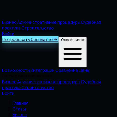
Бизнес
Административные процедуры
Судебная
практика
Строительство
Войти
Попробовать бесплатно
→
Открыть меню
Возможности
Интеграции
Сравнение
Цены
Экспертные библиотеки
Бизнес
Административные процедуры
Судебная
практика
Строительство
Войти
Главная
/
Статьи
/
Бизнес
/