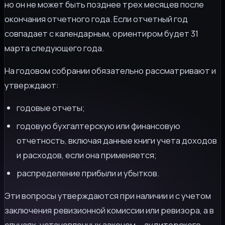
но он не может быть позднее трех месяцев после
окончания отчетного года. Если отчетный год
совпадает с календарным, ориентиром будет 31
марта следующего года.
На годовом собрании обязательно рассматривают и
утверждают:
годовые отчеты;
годовую бухгалтерскую или финансовую
отчетность, включая данные книги учета доходов
и расходов, если она применяется;
распределение прибыли и убытков.
Эти вопросы утверждаются при наличии и с учетом
заключения ревизионной комиссии или ревизора, а в
случаях, установленных законом, - аудиторского